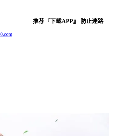
推荐『下载APP』 防止迷路
00.com