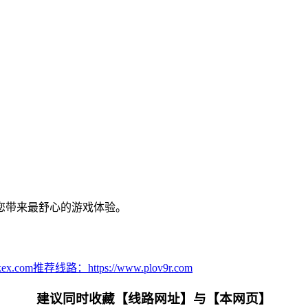
您带来最舒心的游戏体验。
kex.com
推荐线路：
https://www.plov9r.com
建议同时收藏【线路网址】与【本网页】