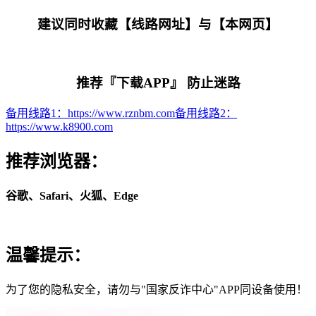
建议同时收藏【线路网址】与【本网页】
推荐『下载APP』 防止迷路
备用线路
1
：
https://www.rznbm.com
备用线路
2
：
https://www.k8900.com
推荐浏览器：
谷歌、Safari、火狐、Edge
温馨提示：
为了您的隐私安全，请勿与"国家反诈中心"APP同设备使用！