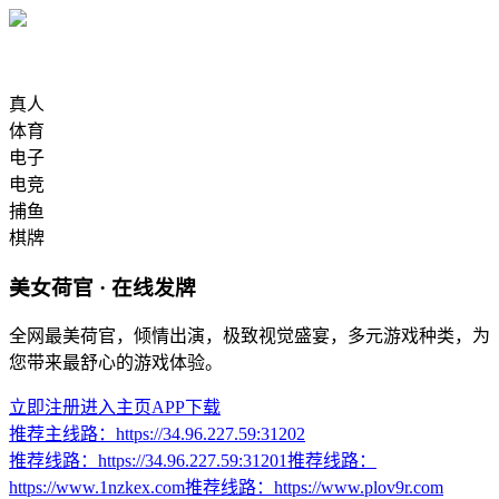
真人
体育
电子
电竞
捕鱼
棋牌
美女荷官 · 在线发牌
全网最美荷官，倾情出演，极致视觉盛宴，多元游戏种类，为
您带来最舒心的游戏体验。
立即注册
进入主页
APP下载
推荐主线路：
https://34.96.227.59:31202
推荐线路：
https://34.96.227.59:31201
推荐线路：
https://www.1nzkex.com
推荐线路：
https://www.plov9r.com