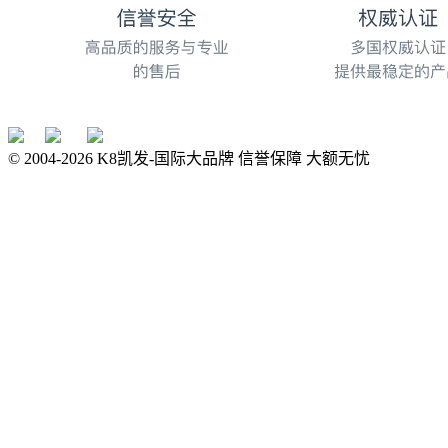
© 2004-
2026
K8凯发-国际大品牌 信誉保障 大额无忧