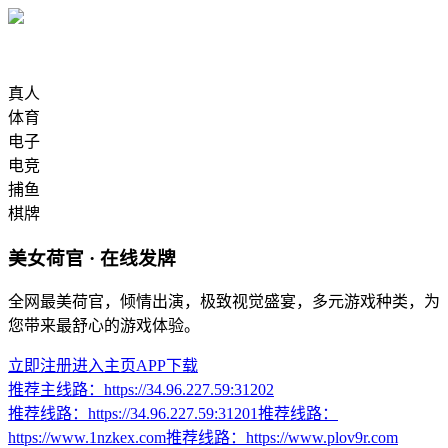
真人
体育
电子
电竞
捕鱼
棋牌
美女荷官 · 在线发牌
全网最美荷官，倾情出演，极致视觉盛宴，多元游戏种类，为
您带来最舒心的游戏体验。
立即注册
进入主页
APP下载
推荐主线路：
https://34.96.227.59:31202
推荐线路：
https://34.96.227.59:31201
推荐线路：
https://www.1nzkex.com
推荐线路：
https://www.plov9r.com